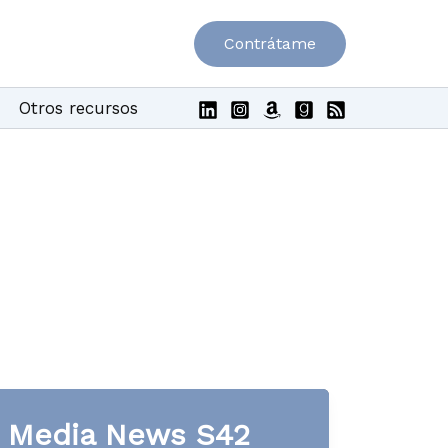
Contrátame
Otros recursos
Media News S42