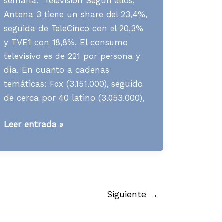
semana. Televisión Según ellos,
Antena 3 tiene un share del 23,4%,
seguida de TeleCinco con el 20,3%
y TVE1 con 18,8%. El consumo
televisivo es de 221 por persona y
día. En cuanto a cadenas
temáticas: Fox (3.151.000), seguido
de cerca por 40 latino (3.053.000),
Media
Leer entrada »
News
S27
A07
Siguiente
→