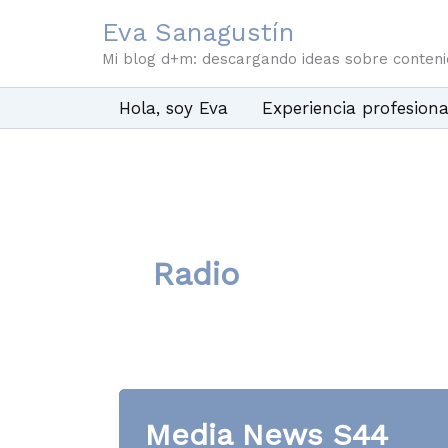
Ir
Eva Sanagustín
al
Mi blog d+m: descargando ideas sobre conten
contenido
Hola, soy Eva
Experiencia profesiona
Radio
Media News S44