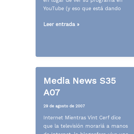
YouTube (y eso que está dando
Media
Leer entrada »
News
S40
A07
Media News S35
A07
29 de agosto de 2007
Internet Mientras Vint Cerf dice
que la televisión morariá a manos