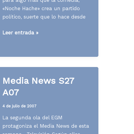
«Noche Hache» crea un partido
político, suerte que lo hace desde
Media
Leer entrada »
News
S37
A07
Media News S27
A07
4 de julio de 2007
La segunda ola del EGM
protagoniza el Media News de esta