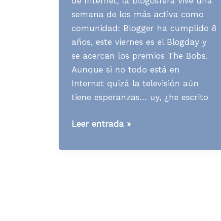
de Internet, la blogosfera vive una
semana de los más activa como
comunidad: Blogger ha cumplido 8
años, este viernes es el Blogday y
se acercan los premios The Bobs.
Aunque si no todo está en
Internet quizá la televisión aún
tiene esperanzas… uy, ¿he escrito
Media
Leer entrada »
News
S35
A07