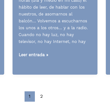
horas (día y medio en mi caso) el
hábito de leer, de hablar con los
nuestros, de asomarnos al
balcón… Volvemos a escucharnos
los unos a los otros… y a la radio.
Cuando no hay luz, no hay
televisor, no hay Internet, no hay
[RADIO]
Leer entrada »
Apagón
a
pilas
1
2