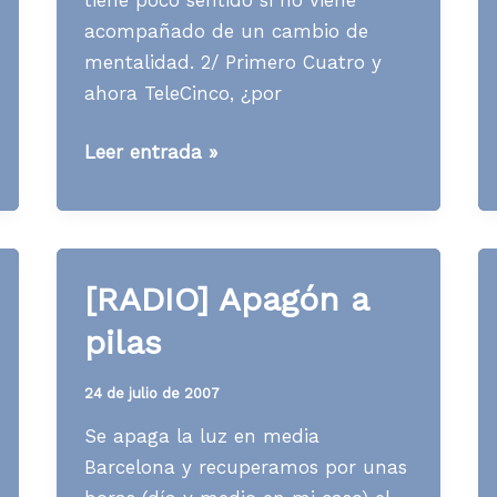
acompañado de un cambio de
mentalidad. 2/ Primero Cuatro y
ahora TeleCinco, ¿por
Media
Leer entrada »
News
S38
A07
[RADIO] Apagón a
pilas
24 de julio de 2007
Se apaga la luz en media
Barcelona y recuperamos por unas