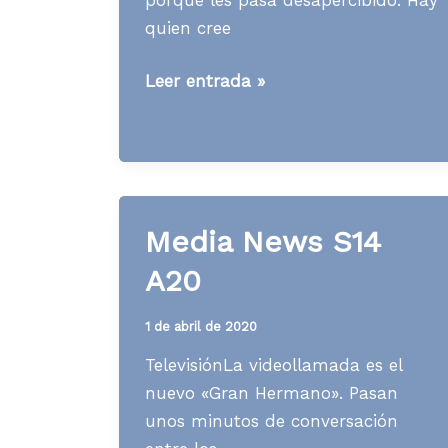
quien cree
Media
Leer entrada »
News
S47
A22
Media News S14
A20
1 de abril de 2020
TelevisiónLa videollamada es el
nuevo «Gran Hermano». Pasan
unos minutos de conversación