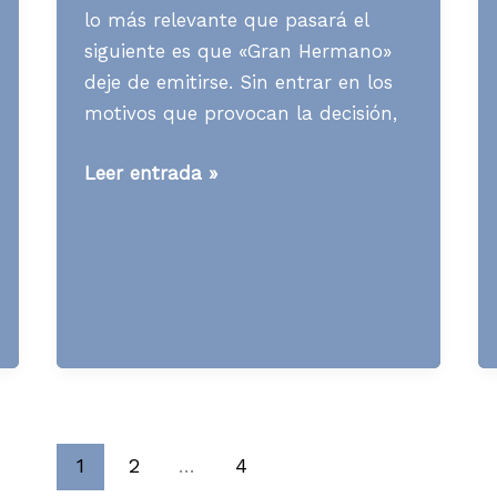
lo más relevante que pasará el
siguiente es que «Gran Hermano»
deje de emitirse. Sin entrar en los
motivos que provocan la decisión,
Media
Leer entrada »
News
S51
A19
1
2
…
4