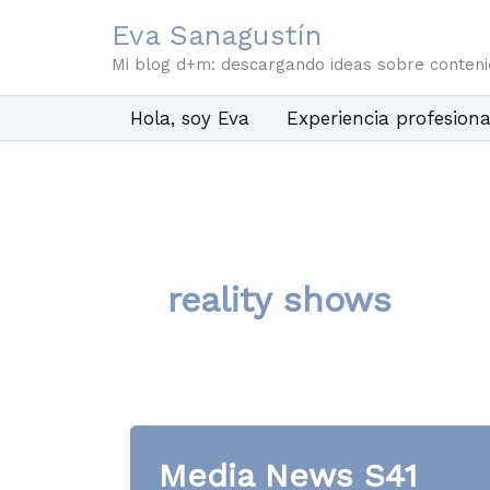
Ir
Eva Sanagustín
al
Mi blog d+m: descargando ideas sobre conten
contenido
Hola, soy Eva
Experiencia profesiona
reality shows
Media News S41