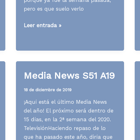
pero es que suelo verlo
Media
Leer entrada »
News
S30
A22
Media News S51 A19
18 de diciembre de 2019
¡Aquí está el último Media News
del año! El próximo será dentro de
15 días, en la 2ª semana del 2020.
TelevisiónHaciendo repaso de lo
que ha pasado este año, diría que