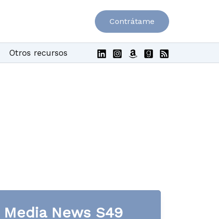
Contrátame
Otros recursos
Media News S49