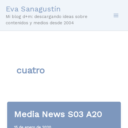
Ir
Eva Sanagustín
al
Mi blog d+m: descargando ideas sobre
contenido
contenidos y medios desde 2004
cuatro
Media News S03 A20
15 de enero de 2020