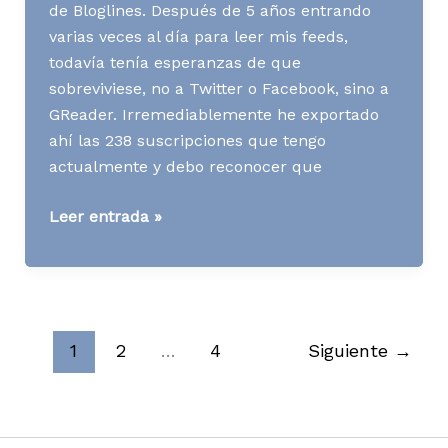
de Bloglines. Después de 5 años entrando
varias veces al día para leer mis feeds,
todavía tenía esperanzas de que
sobreviviese, no a Twitter o Facebook, sino a
GReader. Irremediablemente he exportado
ahí las 238 suscripciones que tengo
actualmente y debo reconocer que
Media
Leer entrada »
News
S37
A10
1
2
…
4
Siguiente
→