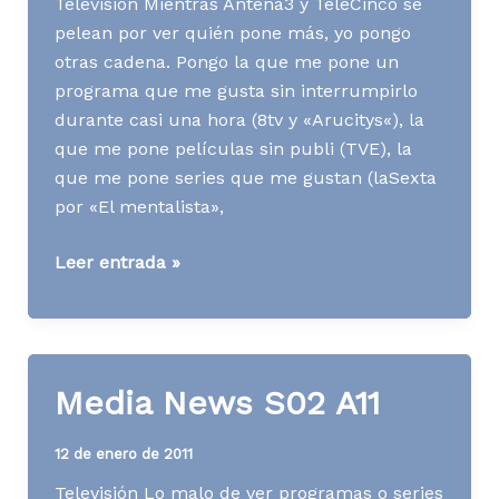
Televisión Mientras Antena3 y TeleCinco se
pelean por ver quién pone más, yo pongo
otras cadena. Pongo la que me pone un
programa que me gusta sin interrumpirlo
durante casi una hora (8tv y «Arucitys«), la
que me pone películas sin publi (TVE), la
que me pone series que me gustan (laSexta
por «El mentalista»,
Media
Leer entrada »
News
S03
A11
Media News S02 A11
12 de enero de 2011
Televisión Lo malo de ver programas o series