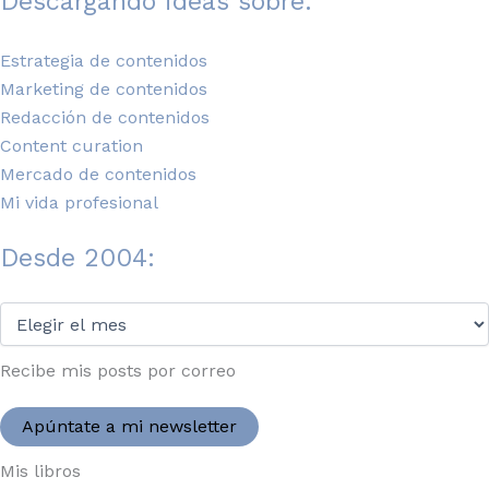
Descargando ideas sobre:
Estrategia de contenidos
Marketing de contenidos
Redacción de contenidos
Content curation
Mercado de contenidos
Mi vida profesional
Desde 2004:
Desde
2004:
Recibe mis posts por correo
Apúntate a mi newsletter
Mis libros