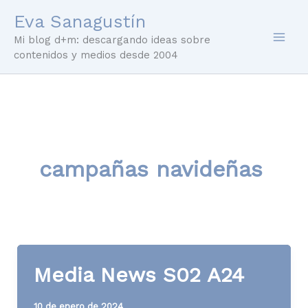
Ir
Eva Sanagustín
al
Mi blog d+m: descargando ideas sobre
contenido
contenidos y medios desde 2004
campañas navideñas
Media News S02 A24
10 de enero de 2024