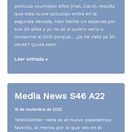
película «cumple» años (mal, claro), resulta
que esta «Love actually» entra en la
segunda década. Han hecho un especial por
sus 20 años y yo no sé si quiero verlo o
lanzarme al DVD porque… ¿la he visto ya 20
veces? Quizá sean
Media
Leer entrada »
News
S48
A22
Media News S46 A22
16 de noviembre de 2022
TelevisiónVer reels es el nuevo pasatiempo
favorito, al menos por lo que veo en el