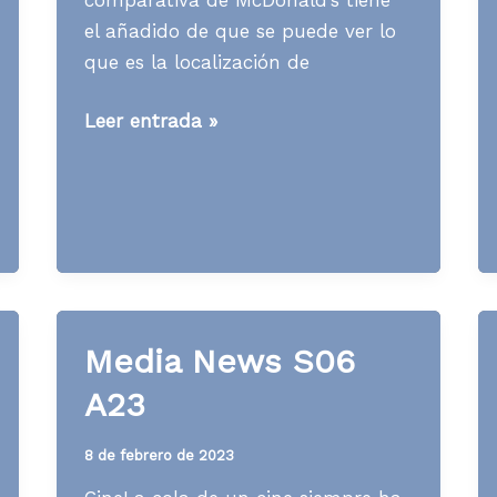
el añadido de que se puede ver lo
que es la localización de
Media
Leer entrada »
News
S38
A23
Media News S06
A23
8 de febrero de 2023