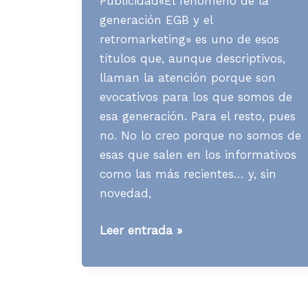
Publicidad«El fenómeno de la
generación EGB y el
retromarketing» es uno de esos
títulos que, aunque descriptivos,
llaman la atención porque son
evocativos para los que somos de
esa generación. Para el resto, pues
no. No lo creo porque no somos de
esas que salen en los informativos
como las más recientes… y, sin
novedad,
Media
Leer entrada »
News
S26
A23