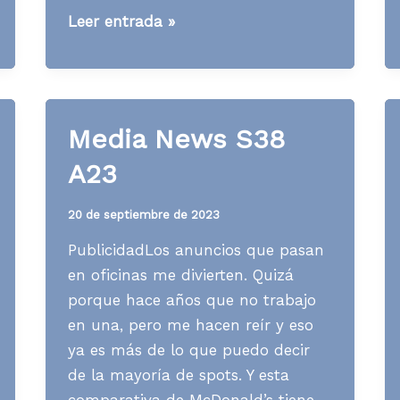
Media
Leer entrada »
News
S22
A24
Media News S38
A23
20 de septiembre de 2023
PublicidadLos anuncios que pasan
en oficinas me divierten. Quizá
porque hace años que no trabajo
en una, pero me hacen reír y eso
ya es más de lo que puedo decir
de la mayoría de spots. Y esta
comparativa de McDonald’s tiene