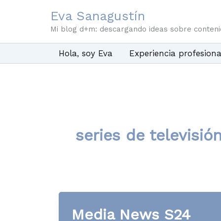
Ir
Eva Sanagustín
al
Mi blog d+m: descargando ideas sobre conten
contenido
Hola, soy Eva
Experiencia profesiona
series de televisió
Media News S24