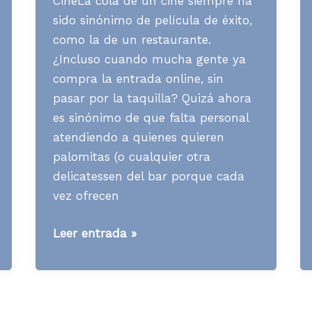
CineLa cola de un cine siempre ha
sido sinónimo de película de éxito,
como la de un restaurante.
¿Incluso cuando mucha gente ya
compra la entrada online, sin
pasar por la taquilla? Quizá ahora
es sinónimo de que falta personal
atendiendo a quienes quieren
palomitas (o cualquier otra
delicatessen del bar porque cada
vez ofrecen
Media
Leer entrada »
News
S06
A23