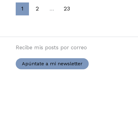
1
2
…
23
Recibe mis posts por correo
Apúntate a mi newsletter