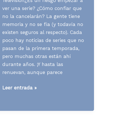
Televisión¿Es un riesgo empezar a
ver una serie? ¿Cómo confiar que
no la cancelarán? La gente tiene
memoria y no se fía (y todavía no
existen seguros al respecto). Cada
poco hay noticias de series que no
pasan de la primera temporada,
pero muchas otras están ahí
durante años. ¡Y hasta las
renuevan, aunque parece
Media
Leer entrada »
News
S03
A23