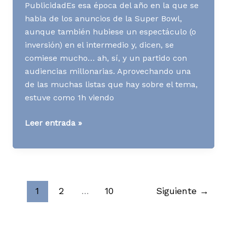
PublicidadEs esa época del año en la que se
habla de los anuncios de la Super Bowl,
aunque también hubiese un espectáculo (o
inversión) en el intermedio y, dicen, se
comiese mucho… ah, sí, y un partido con
audiencias millonarias. Aprovechando una
de las muchas listas que hay sobre el tema,
estuve como 1h viendo
Media
Leer entrada »
News
S06
A21
1
2
…
10
Siguiente
→