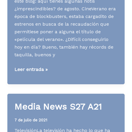
este blog: aquí tienes algunas notis
¿imprescindibles? de agosto. CineVerano era
época de blockbusters, estaba cargadito de
estrenos en busca de la recaudación que
permitiese poner a alguna el título de
«película del verano». ¿Difícil conseguirlo
hoy en día? Bueno, también hay récords de
taquilla, buenos y
Media
Leer entrada »
News
S35
A21
Media News S27 A21
7 de julio de 2021
TelevisiónLa televisión ha hecho lo que ha