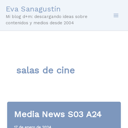
Ir
Eva Sanagustín
al
Mi blog d+m: descargando ideas sobre
contenido
contenidos y medios desde 2004
salas de cine
Media News S03 A24
17 de enero de 2024