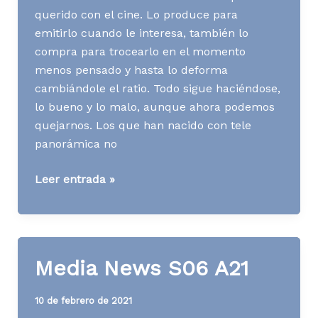
querido con el cine. Lo produce para
emitirlo cuando le interesa, también lo
compra para trocearlo en el momento
menos pensado y hasta lo deforma
cambiándole el ratio. Todo sigue haciéndose,
lo bueno y lo malo, aunque ahora podemos
quejarnos. Los que han nacido con tele
panorámica no
Media
Leer entrada »
News
S27
A21
Media News S06 A21
10 de febrero de 2021