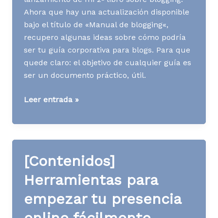
Ahora que hay una actualización disponible
bajo el título de «Manual de blogging«,
recupero algunas ideas sobre cómo podría
ser tu guía corporativa para blogs. Para que
quede claro: el objetivo de cualquier guía es
ser un documento práctico, útil.
[Contenidos]
Leer entrada »
Guía
de
blogging
corporativo:
[Contenidos]
4
preguntas
Herramientas para
imprescindibles
empezar tu presencia
online fácilmente