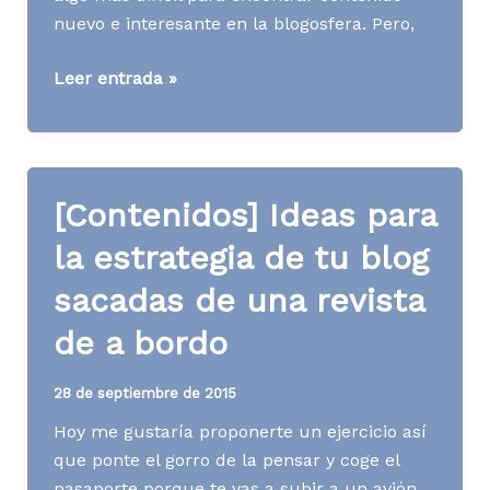
nuevo e interesante en la blogosfera. Pero,
[Contenidos]
Leer entrada »
3
formas
de
no
[Contenidos] Ideas para
tener
que
la estrategia de tu blog
actualizar
sacadas de una revista
tu
blog
de a bordo
(por
un
28 de septiembre de 2015
tiempo)
Hoy me gustaría proponerte un ejercicio así
que ponte el gorro de la pensar y coge el
pasaporte porque te vas a subir a un avión.