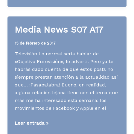
de
rentabilizar
un
Media News S07 A17
blog
(y
15 de febrero de 2017
los
Televisión Lo normal sería hablar de
gastos
«Objetivo Eurovisión», lo advertí. Pero ya te
que
habrás dado cuenta de que estos posts no
conlleva)
siempre prestan atención a la actualidad así
que… ¡Pasapalabra! Bueno, en realidad,
alguna relación lejana tiene con el tema que
más me ha interesado esta semana: los
movimientos de Facebook y Apple en el
Media
Leer entrada »
News