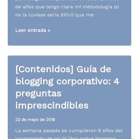
de años que tengo clara mi metodología (si
no la tuviese sería difícil que me
[Contenidos]
Leer entrada »
28
preguntas
que
debes
[Contenidos] Guía de
hacerte
al
blogging corporativo: 4
redactar
preguntas
un
post
imprescindibles
para
tu
22 de mayo de 2018
blog
La semana pasada se cumplieron 8 años del
corporativo
lanzamiento de mi 2º libro sobre blogging.