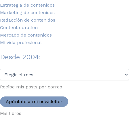
de
Estrategia de contenidos
a
Marketing de contenidos
bordo
Redacción de contenidos
Content curation
Mercado de contenidos
Mi vida profesional
Desde 2004:
Desde
2004:
Recibe mis posts por correo
Apúntate a mi newsletter
Mis libros