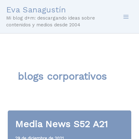
Ir
Eva Sanagustín
al
Mi blog d+m: descargando ideas sobre
contenido
contenidos y medios desde 2004
blogs corporativos
Media News S52 A21
29 de diciembre de 2021