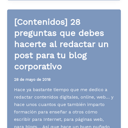
y
copywriting
al
[Contenidos] 28
servicio
de
preguntas que debes
la
hacerte al redactar un
atención
al
post para tu blog
cliente
corporativo
28 de mayo de 2018
Hace ya bastante tiempo que me dedico a
redactar contenidos digitales, online, web… y
hace unos cuantos que también imparto
formación para enseñar a otros cómo
escribir para Internet, para páginas web,
para blogs… Así que hace un buen puñado