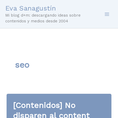
Ir
Eva Sanagustín
al
Mi blog d+m: descargando ideas sobre
contenido
contenidos y medios desde 2004
seo
[Contenidos] No
disparen al content