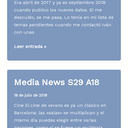
Era abril de 2017 y ya es septiembre 2018
cuando publico los nuevos datos. Si me
descuido, se me pasa. Lo tenía en mi lista de
temas pendientes cuando me contactó Iván
con unas
[Contenidos]
Leer entrada »
Redactor
freelance
2018:
servicios
Media News S29 A18
y
experiencia
18 de julio de 2018
Cine El cine de verano es ya un clásico en
Barcelona: las «salas» se multiplican y el
mismo día puedes elegir entre varias
opciones, como si se fuese un multisala