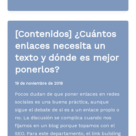
No
disparen
al
content
[Contenidos] ¿Cuántos
strategist,
es
enlaces necesita un
un
texto y dónde es mejor
perfil
necesario
ponerlos?
19 de noviembre de 2018
Pocos dudan de que poner enlaces en redes
sociales es una buena práctica, aunque
sigue el debate de si es a un enlace propio o
no. La discusión se complica cuando nos
fijamos en un blog porque topamos con el
SEO. Para este departamento, el link building