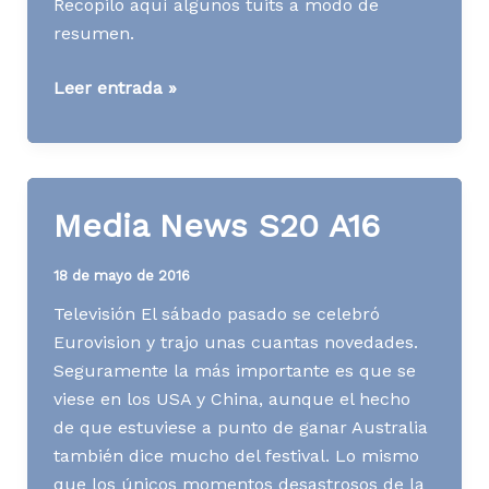
Recopilo aquí algunos tuits a modo de
resumen.
[Contenidos]
Leer entrada »
Charlas
del
EBE
2016
Media News S20 A16
relacionadas
con
18 de mayo de 2016
contenidos
Televisión El sábado pasado se celebró
Eurovision y trajo unas cuantas novedades.
Seguramente la más importante es que se
viese en los USA y China, aunque el hecho
de que estuviese a punto de ganar Australia
también dice mucho del festival. Lo mismo
que los únicos momentos desastrosos de la