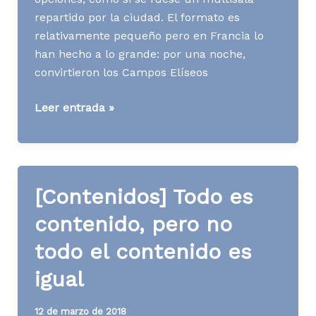
repartido por la ciudad. El formato es
relativamente pequeño pero en Francia lo
han hecho a lo grande: por una noche,
convirtieron los Campos Elíseos
Media
Leer entrada »
News
S29
A18
[Contenidos] Todo es
contenido, pero no
todo el contenido es
igual
12 de marzo de 2018