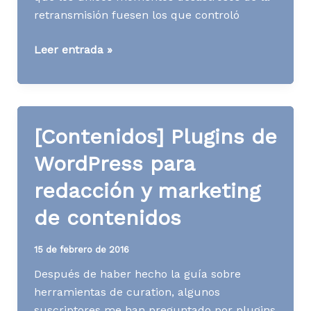
retransmisión fuesen los que controló
Media
Leer entrada »
News
S20
A16
[Contenidos] Plugins de
WordPress para
redacción y marketing
de contenidos
15 de febrero de 2016
Después de haber hecho la guía sobre
herramientas de curation, algunos
suscriptores me han preguntado por plugins