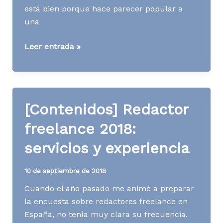
está bien porque hace parecer popular a
una
[Contenidos]
Leer entrada »
¿Cuántos
enlaces
necesita
un
[Contenidos] Redactor
texto
y
freelance 2018:
dónde
servicios y experiencia
es
mejor
10 de septiembre de 2018
ponerlos?
Cuando el año pasado me animé a preparar
la encuesta sobre redactores freelance en
España, no tenía muy clara su frecuencia.