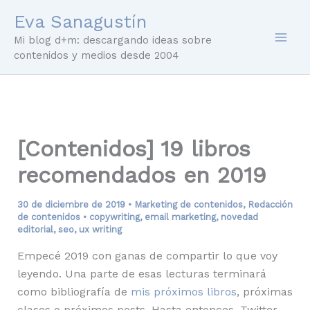
Ir
Eva Sanagustín
al
Mi blog d+m: descargando ideas sobre
contenido
contenidos y medios desde 2004
[Contenidos] 19 libros
recomendados en 2019
30 de diciembre de 2019
•
Marketing de contenidos
,
Redacción
de contenidos
•
copywriting
,
email marketing
,
novedad
editorial
,
seo
,
ux writing
Empecé 2019 con ganas de compartir lo que voy
leyendo. Una parte de esas lecturas terminará
como bibliografía de
mis próximos libros
, próximas
clases o próximos posts. Hasta entonces, Twitter