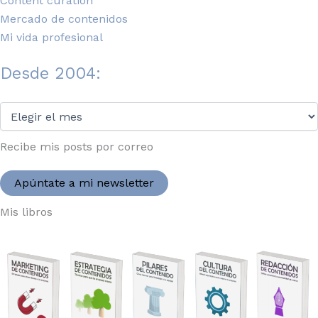
Content curation
Mercado de contenidos
Mi vida profesional
Desde 2004:
Desde
2004:
Recibe mis posts por correo
Apúntate a mi newsletter
Mis libros