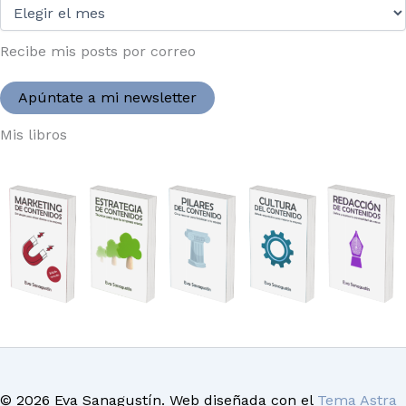
Desde
2004:
Recibe mis posts por correo
Apúntate a mi newsletter
Mis libros
© 2026 Eva Sanagustín. Web diseñada con el
Tema Astra