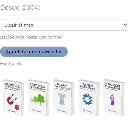
Desde 2004:
Desde
2004:
Recibe mis posts por correo
Apúntate a mi newsletter
Mis libros