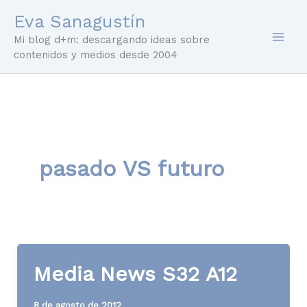
Ir
Eva Sanagustín
al
Mi blog d+m: descargando ideas sobre
contenido
contenidos y medios desde 2004
pasado VS futuro
Media News S32 A12
8 de agosto de 2012