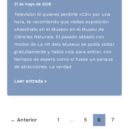
21 de mayo de 2008
Televisión Si quieres sentirte «CSI» por una
hora, te recomiendo que visites exposición
«Asesinato en el Museo» en el Museu de
Ciències Naturals. El pasado sábado con
motivo de La nit dels Museus se podía visitar
gratuitamente y había cola para entrar, con
tiempos de espera como si fuese un parque
de atracciones. La verdad
Media
Leer entrada »
News
S21
A08
←
Anterior
1
…
5
6
7