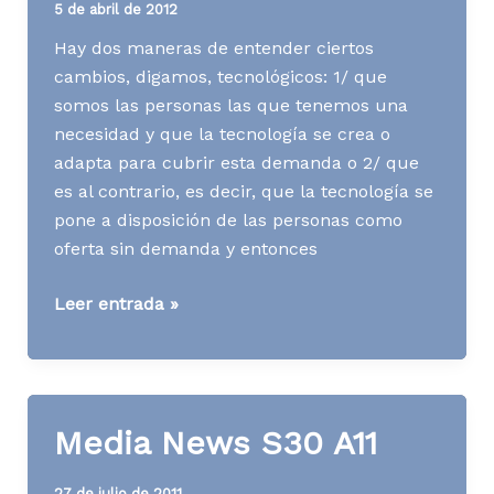
5 de abril de 2012
Hay dos maneras de entender ciertos
cambios, digamos, tecnológicos: 1/ que
somos las personas las que tenemos una
necesidad y que la tecnología se crea o
adapta para cubrir esta demanda o 2/ que
es al contrario, es decir, que la tecnología se
pone a disposición de las personas como
oferta sin demanda y entonces
[WWW]
Leer entrada »
La
demanda
trae
oferta
Media News S30 A11
o
al
27 de julio de 2011