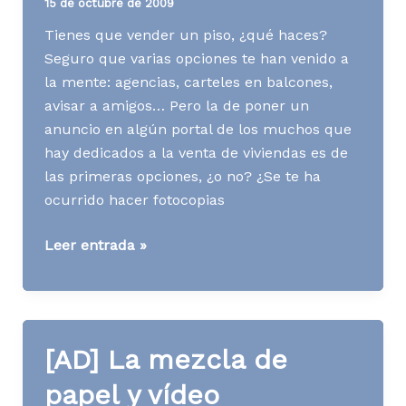
15 de octubre de 2009
Tienes que vender un piso, ¿qué haces?
Seguro que varias opciones te han venido a
la mente: agencias, carteles en balcones,
avisar a amigos… Pero la de poner un
anuncio en algún portal de los muchos que
hay dedicados a la venta de viviendas es de
las primeras opciones, ¿o no? ¿Se te ha
ocurrido hacer fotocopias
[WWW]
Leer entrada »
Aún
se
cuelgan
carteles
[AD] La mezcla de
«Se
vende»
papel y vídeo