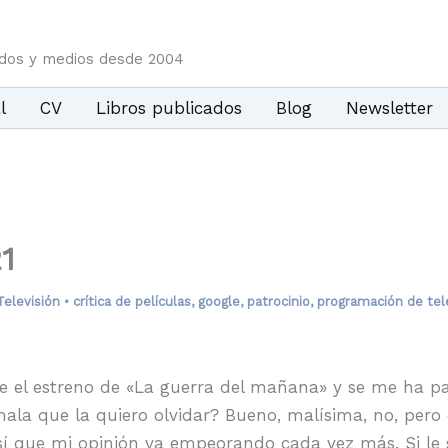
idos y medios desde 2004
l
CV
Libros publicados
Blog
Newsletter
1
Televisión
•
crítica de películas
,
google
,
patrocinio
,
programación de tel
 el estreno de «La guerra del mañana» y se me ha p
ala que la quiero olvidar? Bueno, malísima, no, pero c
í que mi opinión va empeorando cada vez más. Si le 