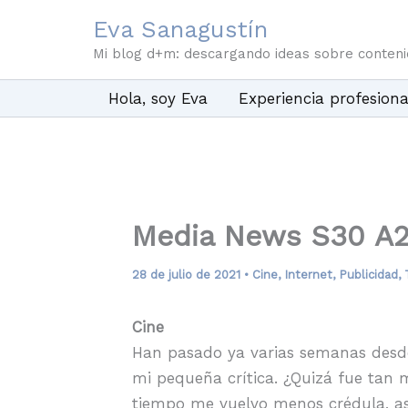
Ir
Eva Sanagustín
al
Mi blog d+m: descargando ideas sobre conten
contenido
Hola, soy Eva
Experiencia profesiona
Media News S30 A2
28 de julio de 2021
•
Cine
,
Internet
,
Publicidad
,
Cine
Han pasado ya varias semanas desde
mi pequeña crítica. ¿Quizá fue tan m
tiempo me vuelvo menos crédula, as