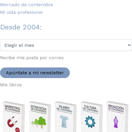
Mercado de contenidos
Mi vida profesional
Desde 2004:
Desde
2004:
Recibe mis posts por correo
Apúntate a mi newsletter
Mis libros