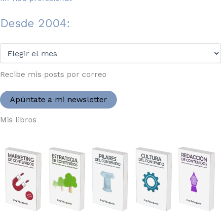
Desde 2004:
Desde
2004:
Recibe mis posts por correo
Apúntate a mi newsletter
Mis libros