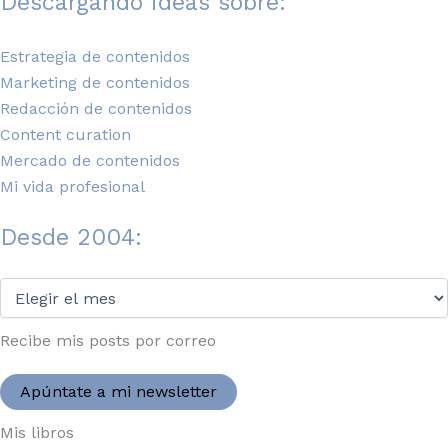
Descargando ideas sobre:
Estrategia de contenidos
Marketing de contenidos
Redacción de contenidos
Content curation
Mercado de contenidos
Mi vida profesional
Desde 2004:
Desde
2004:
Recibe mis posts por correo
Apúntate a mi newsletter
Mis libros