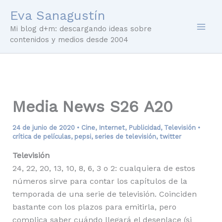
Ir
Eva Sanagustín
al
Mi blog d+m: descargando ideas sobre
contenido
contenidos y medios desde 2004
Media News S26 A20
24 de junio de 2020
•
Cine
,
Internet
,
Publicidad
,
Televisión
•
crítica de películas
,
pepsi
,
series de televisión
,
twitter
Televisión
24, 22, 20, 13, 10, 8, 6, 3 o 2: cualquiera de estos
números sirve para contar los capítulos de la
temporada de una serie de televisión. Coinciden
bastante con los plazos para emitirla, pero
complica saber cuándo llegará el desenlace (si