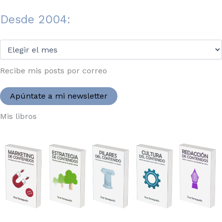
Desde 2004:
Desde
2004:
Recibe mis posts por correo
Apúntate a mi newsletter
Mis libros