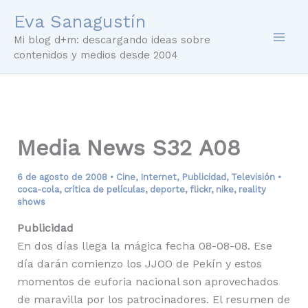
Ir
Eva Sanagustín
al
Mi blog d+m: descargando ideas sobre
contenido
contenidos y medios desde 2004
Media News S32 A08
6 de agosto de 2008
•
Cine
,
Internet
,
Publicidad
,
Televisión
•
coca-cola
,
crítica de películas
,
deporte
,
flickr
,
nike
,
reality
shows
Publicidad
En dos días llega la mágica fecha 08-08-08. Ese
día darán comienzo los JJOO de Pekín y estos
momentos de euforia nacional son aprovechados
de maravilla por los patrocinadores. El resumen de