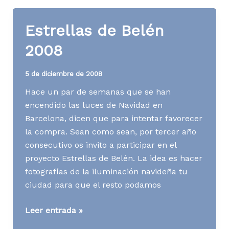
en
los
Estrellas de Belén
cuatro
canales
2008
menos
utilizados
5 de diciembre de 2008
Hace un par de semanas que se han
encendido las luces de Navidad en
Barcelona, dicen que para intentar favorecer
la compra. Sean como sean, por tercer año
consecutivo os invito a participar en el
proyecto Estrellas de Belén. La idea es hacer
fotografías de la iluminación navideña tu
ciudad para que el resto podamos
Estrellas
Leer entrada »
de