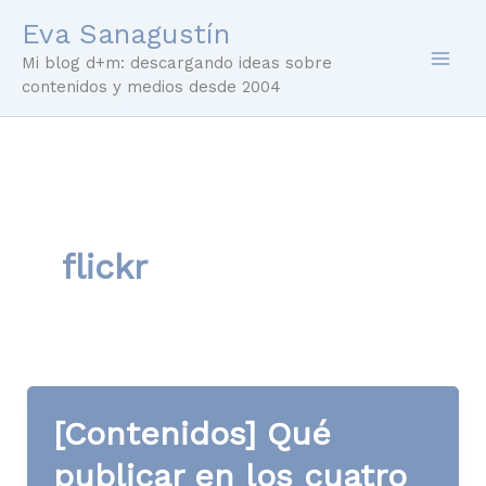
Ir
Eva Sanagustín
al
Mi blog d+m: descargando ideas sobre
contenido
contenidos y medios desde 2004
flickr
[Contenidos] Qué
publicar en los cuatro