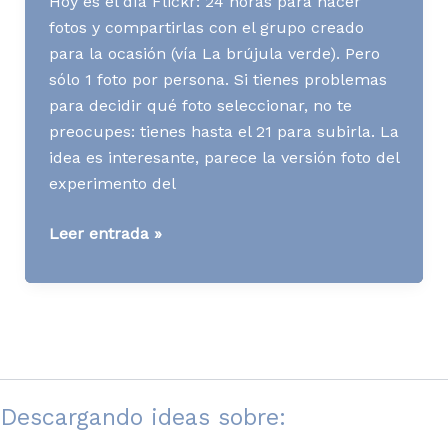
Hoy es el día Flickr: 24 horas para hacer
fotos y compartirlas con el grupo creado
para la ocasión (vía La brújula verde). Pero
sólo 1 foto por persona. Si tienes problemas
para decidir qué foto seleccionar, no te
preocupes: tienes hasta el 21 para subirla. La
idea es interesante, parece la versión foto del
experimento del
[WWW]
Leer entrada »
24
hours
of
Flickr
Descargando ideas sobre: