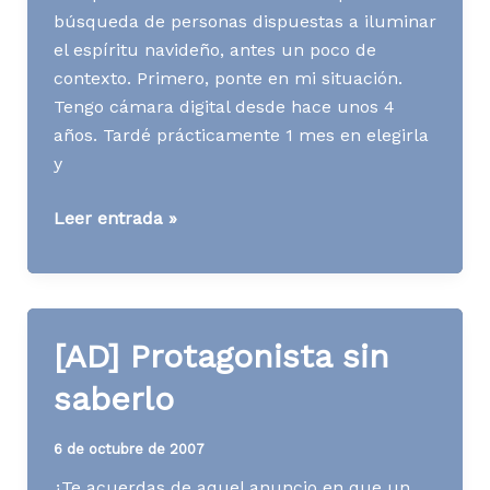
búsqueda de personas dispuestas a iluminar
el espíritu navideño, antes un poco de
contexto. Primero, ponte en mi situación.
Tengo cámara digital desde hace unos 4
años. Tardé prácticamente 1 mes en elegirla
y
[WWW]
Leer entrada »
Flickr,
mis
fotos
y
[AD] Protagonista sin
yo
saberlo
6 de octubre de 2007
¿Te acuerdas de aquel anuncio en que un