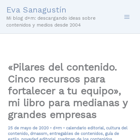
Ir
Eva Sanagustín
al
Mi blog d+m: descargando ideas sobre
contenido
contenidos y medios desde 2004
«Pilares del contenido.
Cinco recursos para
fortalecer a tu equipo»,
mi libro para medianas y
grandes empresas
25 de mayo de 2020
•
d+m
•
calendario editorial
,
cultura del
contenido
,
dmassm
,
entregables de contenidos
,
guía de
estilo
,
novedad editorial
,
roadmap de los contenidos