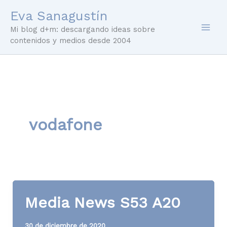
Ir
Eva Sanagustín
al
Mi blog d+m: descargando ideas sobre
contenido
contenidos y medios desde 2004
vodafone
Media News S53 A20
30 de diciembre de 2020