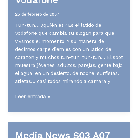
Vodafone
25 de febrero de 2007
Tun-tun… ¿quién es? Es el latido de
Vodafone que cambia su slogan para que
vivamos el momento. Y su manera de
decirnos carpe diem es con un latido de
corazón y muchos tun-tun, tun-tun… El spot
muestra jóvenes, adultos, parejas, gente bajo
el agua, en un desierto, de noche, surfistas,
atletas… casi todos mirando a cámara y
[AD]
Leer entrada »
El
latido
de
Vodafone
Media News S03 A07