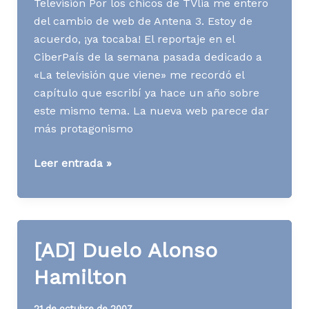
Televisión Por los chicos de TVlia me entero
del cambio de web de Antena 3. Estoy de
acuerdo, ¡ya tocaba! El reportaje en el
CiberPaís de la semana pasada dedicado a
«La televisión que viene» me recordó el
capítulo que escribí ya hace un año sobre
este mismo tema. La nueva web parece dar
más protagonismo
Media
Leer entrada »
News
S50
A07
[AD] Duelo Alonso
Hamilton
21 de octubre de 2007