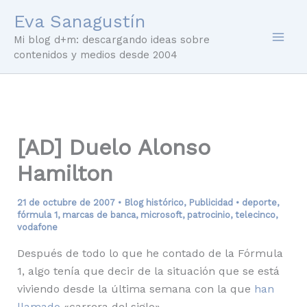
Ir
Eva Sanagustín
al
Mi blog d+m: descargando ideas sobre
contenido
contenidos y medios desde 2004
[AD] Duelo Alonso
Hamilton
21 de octubre de 2007
•
Blog histórico
,
Publicidad
•
deporte
,
fórmula 1
,
marcas de banca
,
microsoft
,
patrocinio
,
telecinco
,
vodafone
Después de todo lo que he contado de la Fórmula
1, algo tenía que decir de la situación que se está
viviendo desde la última semana con la que
han
llamado
«carrera del siglo».