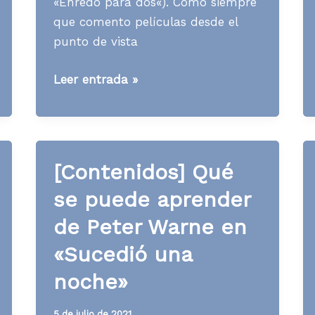
«Enredo para dos«). Como siempre
que comento películas desde el
punto de vista
[Contenidos]
Leer entrada »
Qué
se
puede
aprender
[Contenidos] Qué
de
se puede aprender
Miles
Kendig
de Peter Warne en
en
«Sucedió una
«Un
enredo
noche»
para
dos»
5 de julio de 2021