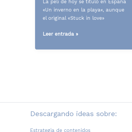
La peli de hoy se tituló en España
«Un inverno en la playa«, aunque
el original «Stuck in love»
[Contenidos]
Leer entrada »
Qué
se
puede
aprender
de
la
familia
Borgens
Descargando ideas sobre:
Estrategia de contenidos