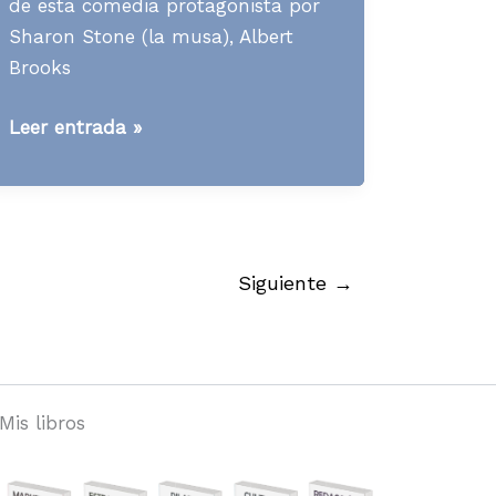
de esta comedia protagonista por
Sharon Stone (la musa), Albert
Brooks
[Contenidos]
Leer entrada »
Qué
se
puede
aprender
de
Siguiente
→
«La
Musa»
Sharon
Stone
Mis libros