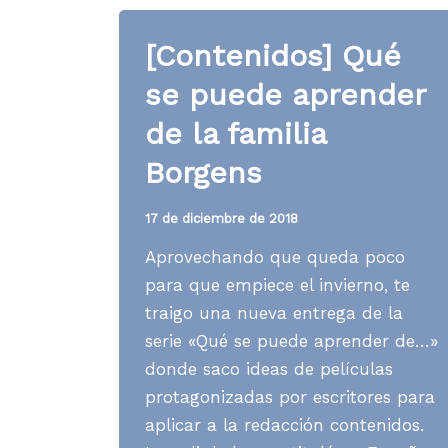
puede
aprender
[Contenidos] Qué
de
se puede aprender
Mr.
Belvedere
de la familia
en
Borgens
«Niñera
moderna»
17 de diciembre de 2018
Aprovechando que queda poco
para que empiece el invierno, te
traigo una nueva entrega de la
serie «Qué se puede aprender de…»
donde saco ideas de películas
protagonizadas por escritores para
aplicar a la redacción contenidos.