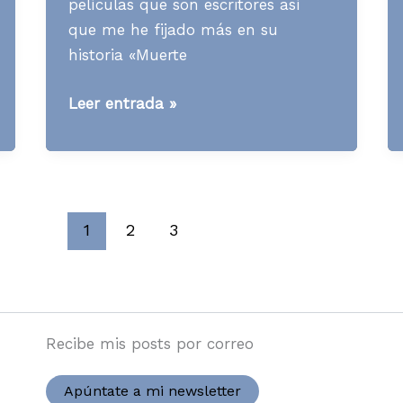
películas que son escritores así
que me he fijado más en su
historia «Muerte
[Contenidos]
Leer entrada »
Qué
se
puede
aprender
de
1
2
3
Salomé
Otterbourne
Recibe mis posts por correo
Apúntate a mi newsletter