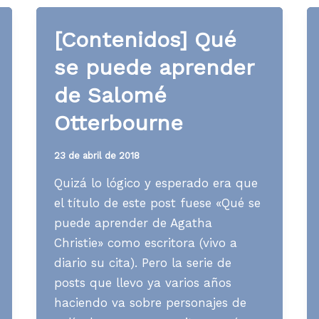
aprender
de
[Contenidos] Qué
Peter
se puede aprender
Warne
en
de Salomé
«Sucedió
Otterbourne
una
noche»
23 de abril de 2018
Quizá lo lógico y esperado era que
el título de este post fuese «Qué se
puede aprender de Agatha
Christie» como escritora (vivo a
diario su cita). Pero la serie de
posts que llevo ya varios años
haciendo va sobre personajes de