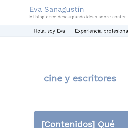
Ir
Eva Sanagustín
al
Mi blog d+m: descargando ideas sobre conten
contenido
Hola, soy Eva
Experiencia profesiona
cine y escritores
[Contenidos] Qué