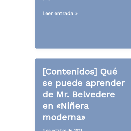
[Contenidos]
Leer entrada »
Qué
se
puede
aprender
de
Ken
[Contenidos] Qué
Franklin
en
se puede aprender
«Colombo»
de Mr. Belvedere
en «Niñera
moderna»
4 de octubre de 2021