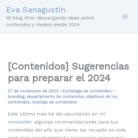
Ir
Eva Sanagustín
al
Mi blog d+m: descargando ideas sobre
contenido
contenidos y medios desde 2004
[Contenidos] Sugerencias
para preparar el 2024
27 de noviembre de 2023
•
Estrategia de contenidos
•
branding
,
departamento de contenidos
,
objetivos de los
contenidos
,
reciclaje de contenidos
Este último mes he ido apuntando en
mi
newsletter
algunas recomendaciones para tus
contenidos del año que viene: las recopilo en este
post para que también tú las puedas aprovechar.