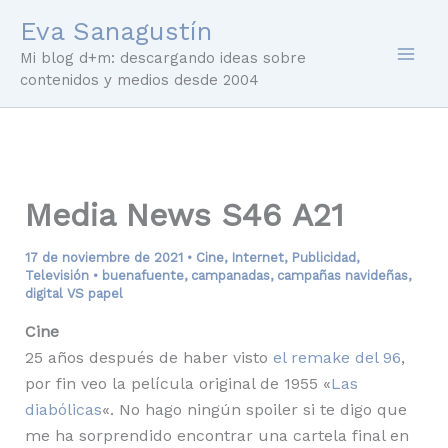
Ir
Eva Sanagustín
al
Mi blog d+m: descargando ideas sobre
contenido
contenidos y medios desde 2004
Media News S46 A21
17 de noviembre de 2021
•
Cine
,
Internet
,
Publicidad
,
Televisión
•
buenafuente
,
campanadas
,
campañas navideñas
,
digital VS papel
Cine
25 años después de haber visto
el remake del 96
,
por fin veo la película original de 1955 «
Las
diabólicas
«. No hago ningún spoiler si te digo que
me ha sorprendido encontrar una cartela final en