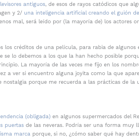
elevisores antiguos
, de esos de rayos catódicos que al
agen y 2/
una inteligencia artificial creando el guión de
nos mal, será leído por (la mayoría de) los actores ori
s los créditos de una película, para rabia de alguno
ue se lo debemos a los que la han hecho posible porqu
rincipio. La mayoría de las veces me fijo en los nombr
vez a ver si encuentro alguna joyita como la que apa
 nostalgia porque me recuerda a las prácticas de la 
tendencia (obligada)
en algunos supermercados del Re
as puertas
de las neveras. Podría ser una forma muy l
 misma marca
porque, si no, ¿cómo saber qué hay dent