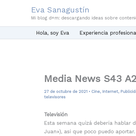
Ir
Eva Sanagustín
al
Mi blog d+m: descargando ideas sobre conten
contenido
Hola, soy Eva
Experiencia profesiona
Media News S43 A2
27 de octubre de 2021
•
Cine
,
Internet
,
Publicid
televisores
Televisión
Esta semana quizá debería hablar 
Juan»), así que poco puedo aportar.