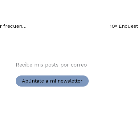
[Contenidos] Un post a la semana es la mejor frecuencia
Recibe mis posts por correo
Apúntate a mi newsletter