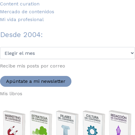
Content curation
Mercado de contenidos
Mi vida profesional
Desde 2004:
Desde
2004:
Recibe mis posts por correo
Apúntate a mi newsletter
Mis libros