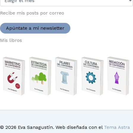
2004:
Recibe mis posts por correo
Apúntate a mi newsletter
Mis libros
© 2026 Eva Sanagustín. Web diseñada con el
Tema Astra