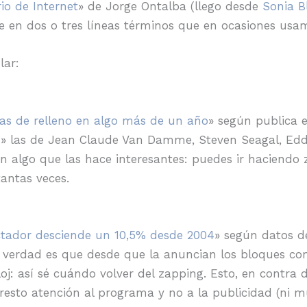
rio de Internet
» de Jorge Ontalba (llego desde
Sonia B
en dos o tres líneas términos que en ocasiones usam
lar:
las de relleno en algo más de un año
» según publica e
d» las de Jean
Claude Van Damme, Steven Seagal, Eddi
en algo que las hace interesantes: puedes ir haciendo
tantas veces.
pectador desciende un 10,5% desde 2004
» según datos d
a verdad es que desde que la anuncian los bloques c
oj: así sé cuándo volver del zapping. Esto, en contra 
 presto atención al programa y no a la publicidad (n