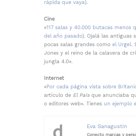
rápida que vaya
).
Cine
«
117 salas y 40.000 butacas menos q
del año pasado
). Ojalá las antigua
pocas salas grandes como
el Urgel
.
Jones y el reino de la calavera de c
jungla 4.0».
Internet
«
Por cada página vista sobre Britani
artículo de
El País
que anunciaba que
o editores web». Tienes
un ejemplo 
Eva Sanagustín
Conecto marcas y perso