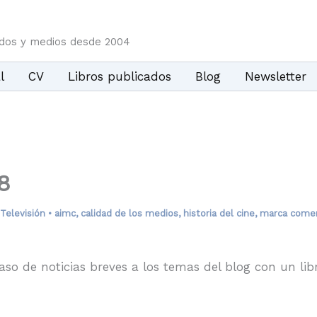
idos y medios desde 2004
l
CV
Libros publicados
Blog
Newsletter
8
Televisión
•
aimc
,
calidad de los medios
,
historia del cine
,
marca comer
paso de noticias breves a los temas del blog con un li