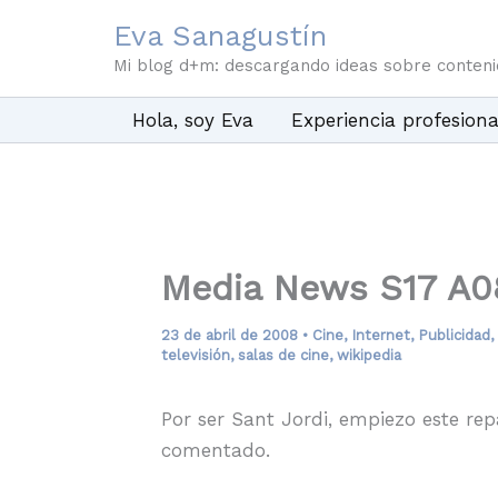
Ir
Eva Sanagustín
al
Mi blog d+m: descargando ideas sobre conten
contenido
Hola, soy Eva
Experiencia profesiona
Media News S17 A0
23 de abril de 2008
•
Cine
,
Internet
,
Publicidad
,
televisión
,
salas de cine
,
wikipedia
Por ser Sant Jordi, empiezo este re
comentado.