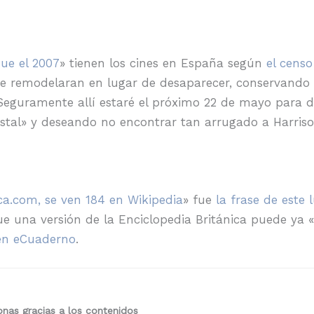
ue el 2007
» tienen los cines en España según
el cens
s se remodelaran en lugar de desaparecer, conservand
 Seguramente allí estaré el próximo 22 de mayo para d
ristal» y deseando no encontrar tan arrugado a Harris
ca.com, se ven 184 en Wikipedia
» fue
la frase de este 
 una versión de la Enciclopedia Británica puede ya «
en eCuaderno
.
nas gracias a los contenidos