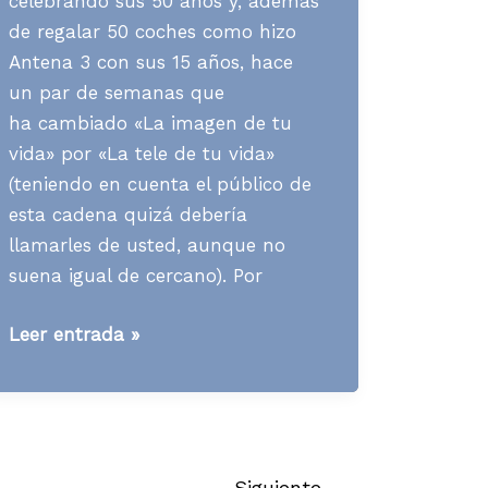
celebrando sus 50 años y, además
de regalar 50 coches como hizo
Antena 3 con sus 15 años, hace
un par de semanas que
ha cambiado «La imagen de tu
vida» por «La tele de tu vida»
(teniendo en cuenta el público de
esta cadena quizá debería
llamarles de usted, aunque no
suena igual de cercano). Por
[TV]
Leer entrada »
Recuerdos
de
50
años
de
Siguiente
→