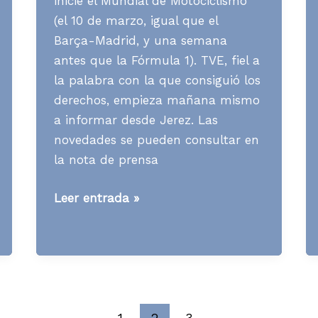
inicie el Mundial de Motociclismo
(el 10 de marzo, igual que el
Barça-Madrid, y una semana
antes que la Fórmula 1). TVE, fiel a
la palabra con la que consiguió los
derechos, empieza mañana mismo
a informar desde Jerez. Las
novedades se pueden consultar en
la nota de prensa
[TV]
Leer entrada »
Las
motos
de
TVE
1
2
3