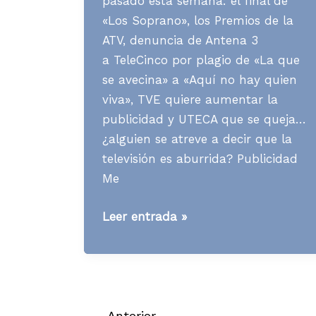
pasado esta semana: el final de
«Los Soprano», los Premios de la
ATV, denuncia de Antena 3
a TeleCinco por plagio de «La que
se avecina» a «Aquí no hay quien
viva», TVE quiere aumentar la
publicidad y UTECA que se queja…
¿alguien se atreve a decir que la
televisión es aburrida? Publicidad
Me
Media
Leer entrada »
News
S24
A07
←
Anterior