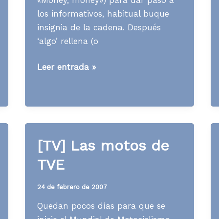
los informativos, habitual buque
insignia de la cadena. Después
‘algo’ rellena (o
[TV]
Leer entrada »
Acceso
al
prime
time
[TV] Las motos de
TVE
24 de febrero de 2007
Quedan pocos días para que se