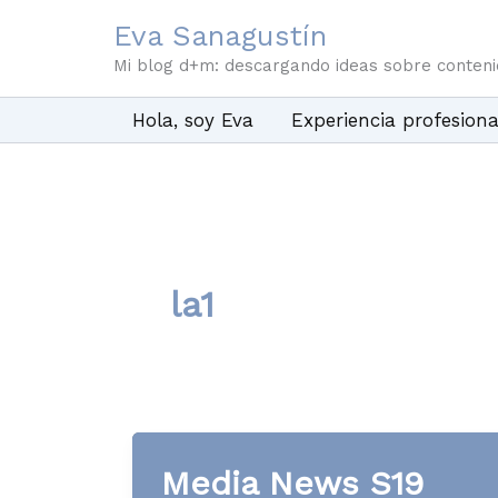
Ir
Eva Sanagustín
al
Mi blog d+m: descargando ideas sobre conten
contenido
Hola, soy Eva
Experiencia profesiona
la1
Media News S19