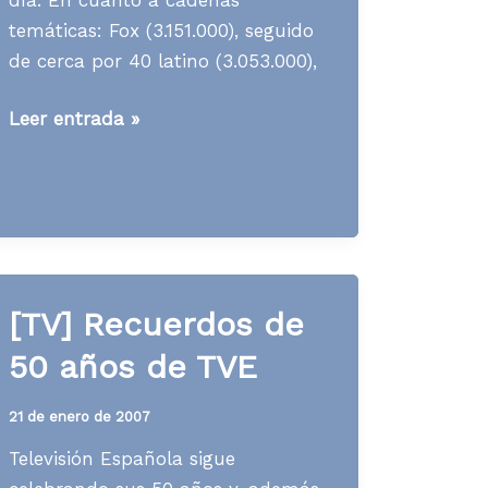
temáticas: Fox (3.151.000), seguido
de cerca por 40 latino (3.053.000),
Media
Leer entrada »
News
S27
A07
[TV] Recuerdos de
50 años de TVE
21 de enero de 2007
Televisión Española sigue