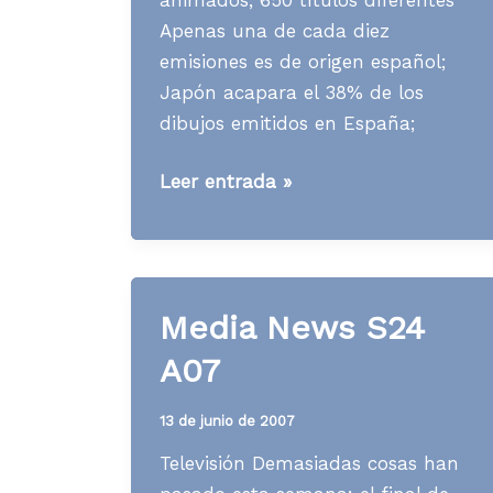
Apenas una de cada diez
emisiones es de origen español;
Japón acapara el 38% de los
dibujos emitidos en España;
[TV]
Leer entrada »
Los
dibujos
animados
del
Media News S24
2006
A07
13 de junio de 2007
Televisión Demasiadas cosas han