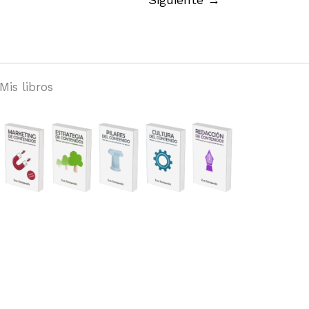
TVE
Mis libros