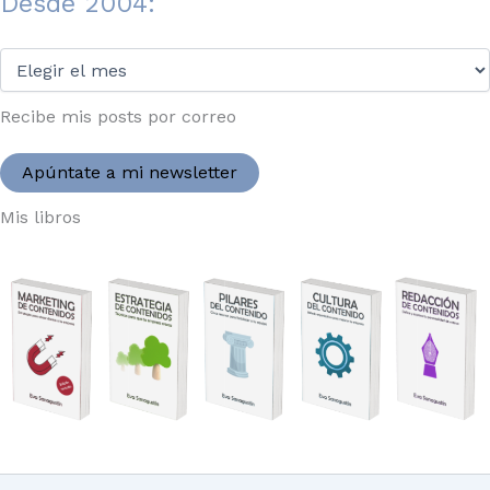
Desde 2004:
Desde
2004:
Recibe mis posts por correo
Apúntate a mi newsletter
Mis libros