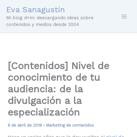
Ir
Eva Sanagustín
al
Mi blog d+m: descargando ideas sobre
contenido
contenidos y medios desde 2004
[Contenidos] Nivel de
conocimiento de tu
audiencia: de la
divulgación a la
especialización
8 de abril de 2019
•
Marketing de contenidos
Hace ya varios años que le doy vueltas al
nivel de