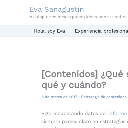
Ir
Eva Sanagustín
al
Mi blog d+m: descargando ideas sobre conten
contenido
Hola, soy Eva
Experiencia profesiona
[Contenidos] ¿Qué s
qué y cuándo?
6 de marzo de 2017
•
Estrategia de contenidos
Sigo recuperando datos del
informe
siempre parece claro en estrategia