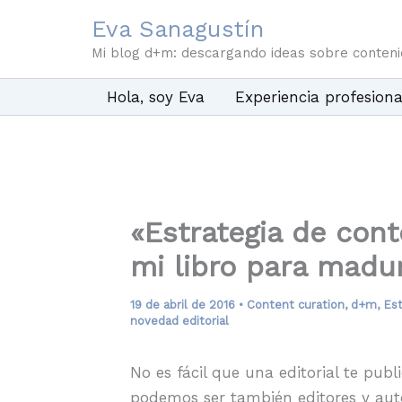
Ir
Eva Sanagustín
al
Mi blog d+m: descargando ideas sobre conten
contenido
Hola, soy Eva
Experiencia profesiona
«Estrategia de cont
mi libro para madu
19 de abril de 2016
•
Content curation
,
d+m
,
Est
novedad editorial
No es fácil que una editorial te pu
podemos ser también editores y auto