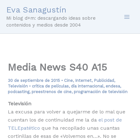
Ir
Eva Sanagustín
al
Mi blog d+m: descargando ideas sobre
contenido
contenidos y medios desde 2004
Media News S40 A15
30 de septiembre de 2015
•
Cine
,
Internet
,
Publicidad
,
Televisión
•
crítica de películas
,
día internacional
,
endesa
,
podcasting
,
preestrenos de cine
,
programación de televisión
Televisión
La excusa para volver a quejarme de lo mal que
cuentan los de continuidad me la da
el post de
TELEpatético
que ha recopilado unas cuantas
cortinillas de esas de «Volvemos en…». No se