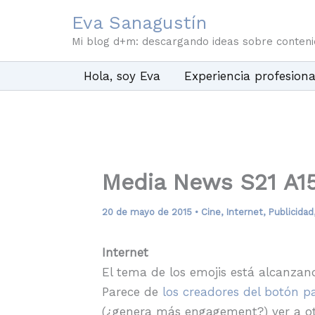
Ir
Eva Sanagustín
al
Mi blog d+m: descargando ideas sobre conten
contenido
Hola, soy Eva
Experiencia profesiona
Media News S21 A1
20 de mayo de 2015
•
Cine
,
Internet
,
Publicidad
Internet
El tema de los emojis está alcanzand
Parece de
los creadores del botón p
(¿genera más engagement?) ver a ot