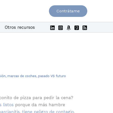
Contrátame
Otros recursos
sión
,
marcas de coches
,
pasado VS futuro
conito de pizza para pedir la cena?
 listos
porque da más hambre
arcianitis, tiene peligro de contagio
.