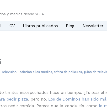
idos y medios desde 2004
l
CV
Libros publicados
Blog
Newsletter
5
,
Televisión
•
adicción a los medios
,
crítica de películas
,
guión de televi
o límites insospechados hace un tiempo. ¿Tuitear el i
ara pedir pizza
, pero no.
Los de Domino’s han sido más
ros pedir comida. Parece que la gandulitis, como
la m