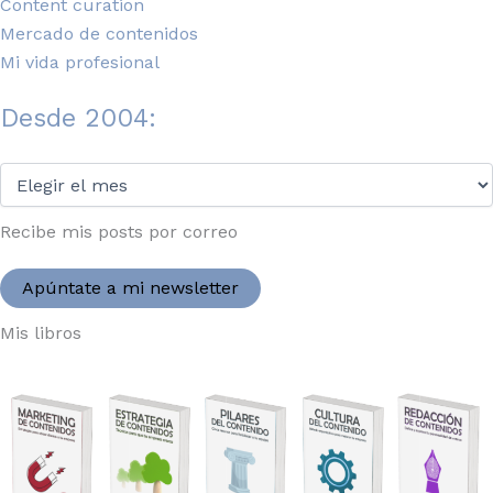
Content curation
Mercado de contenidos
Mi vida profesional
Desde 2004:
Desde
2004:
Recibe mis posts por correo
Apúntate a mi newsletter
Mis libros