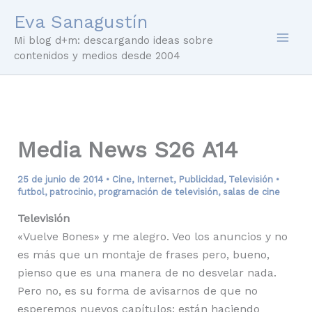
Ir
Eva Sanagustín
al
Mi blog d+m: descargando ideas sobre
contenido
contenidos y medios desde 2004
Media News S26 A14
25 de junio de 2014
•
Cine
,
Internet
,
Publicidad
,
Televisión
•
futbol
,
patrocinio
,
programación de televisión
,
salas de cine
Televisión
«Vuelve Bones» y me alegro. Veo los anuncios y no
es más que un montaje de frases pero, bueno,
pienso que es una manera de no desvelar nada.
Pero no, es su forma de avisarnos de que no
esperemos nuevos capítulos: están haciendo