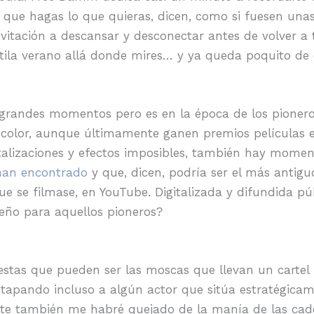
ra que hagas lo que quieras, dicen, como si fuesen un
tación a descansar y desconectar antes de volver a tr
tila verano allá donde mires… y ya queda poquito de 
de grandes momentos pero es en la época de los pione
n color, aunque últimamente ganen premios películas 
italizaciones y efectos imposibles, también hay momen
han encontrado
y que, dicen, podría ser el más antig
e se filmase, en YouTube. Digitalizada y difundida pú
eño para aquellos pioneros?
stas que pueden ser las moscas que llevan un cartel
tapando incluso a algún actor que sitúa estratégicame
nte también me habré quejado de la manía de las cad