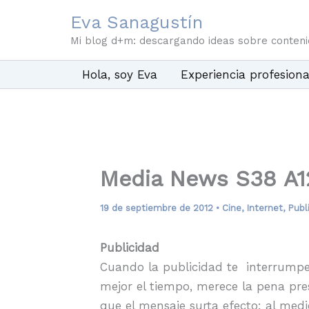
Ir
Eva Sanagustín
al
Mi blog d+m: descargando ideas sobre conten
contenido
Hola, soy Eva
Experiencia profesiona
Media News S38 A1
19 de septiembre de 2012
•
Cine
,
Internet
,
Publ
Publicidad
Cuando la publicidad te interrumpe 
mejor el tiempo, merece la pena pr
que el mensaje surta efecto: al me