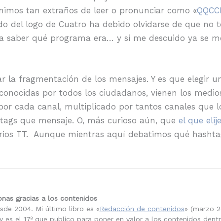
nimos tan extraños de leer o pronunciar como «
QQCC
 lado del logo de Cuatro ha debido olvidarse de que n
a saber qué programa era… y si me descuido ya se me 
r la fragmentación de los mensajes. Y es que elegir u
onocidas por todos los ciudadanos, vienen los medios
por cada canal, multiplicado por tantos canales que 
htags que mensaje. O, más curioso aún, que
el que elij
arios TT. Aunque mientras aquí debatimos qué hashtag
nas gracias a los contenidos
sde 2004. Mi último libro es «
Redacción de contenidos
» (marzo 2
 es el 17º que publico para poner en valor a los contenidos dent