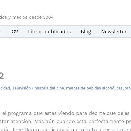
idos y medios desde 2004
l
CV
Libros publicados
Blog
Newsletter
2
icidad
,
Televisión
•
historia del cine
,
marcas de bebidas alcohólicas
,
pro
el programa que estás viendo para decirte que dejes 
estar atención. Más aún cuando está perfectamente p
diodía. Free Damm dedica casi un minuto a recordarte