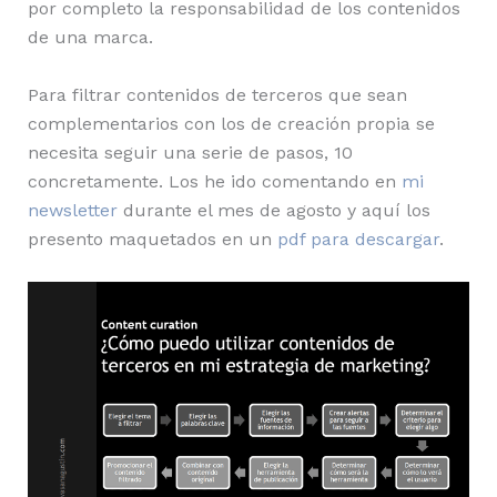
por completo la responsabilidad de los contenidos
de una marca.
Para filtrar contenidos de terceros que sean
complementarios con los de creación propia se
necesita seguir una serie de pasos, 10
concretamente. Los he ido comentando en
mi
newsletter
durante el mes de agosto y aquí los
presento maquetados en un
pdf para descargar
.