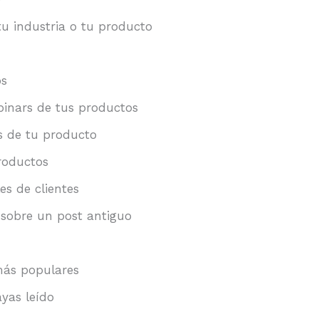
tu industria o tu producto
os
binars de tus productos
os de tu producto
productos
es de clientes
 sobre un post antiguo
más populares
yas leído