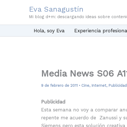
Ir
Eva Sanagustín
al
Mi blog d+m: descargando ideas sobre conten
contenido
Hola, soy Eva
Experiencia profesiona
Media News S06 A1
9 de febrero de 2011
•
Cine
,
Internet
,
Publicidad
Publicidad
Esta semana no voy a comparar anu
repente me acuerdo de Zanussi y su 
Siemens pero esta solución creativ