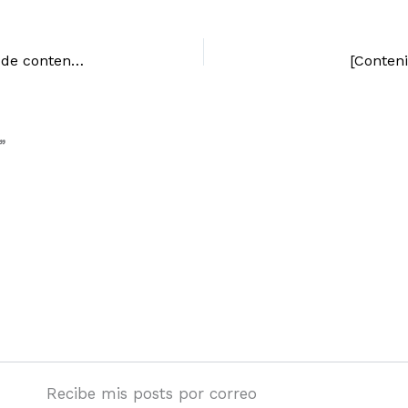
[Contenidos] 6 características del marketing de contenidos
[Conteni
”
Recibe mis posts por correo