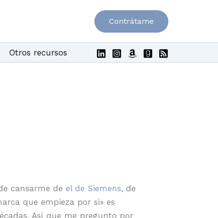
Contrátame
Otros recursos
s de cansarme de
el de Siemens
, de
marca que empieza por si» es
décadas. Así que me pregunto por