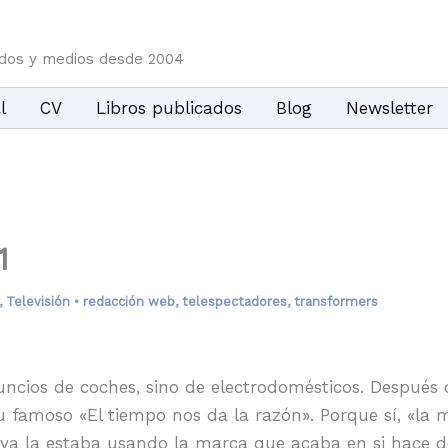
idos y medios desde 2004
l
CV
Libros publicados
Blog
Newsletter
1
,
Televisión
•
redacción web
,
telespectadores
,
transformers
ncios de coches, sino de electrodomésticos. Despué
famoso «El tiempo nos da la razón». Porque sí, «la 
a ya la estaba usando la marca que acaba en si hace 