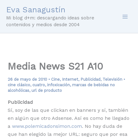
Ir
Eva Sanagustín
al
Mi blog d+m: descargando ideas sobre
contenido
contenidos y medios desde 2004
Media News S21 A10
26 de mayo de 2010
•
Cine
,
Internet
,
Publicidad
,
Televisión
•
cine clásico
,
cuatro
,
infoxicación
,
marcas de bebidas no
alcohólicas
,
url de producto
Publicidad
Sí, soy de las que clickan en banners y sí, también
en algún que otro Adsense. Así es como he llegado
a
www.polemicadonsimon.com
. No hay duda de
que han elegido la mejor URL: seguro que por esa