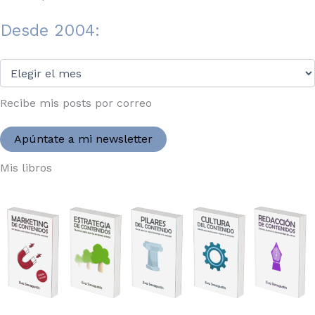
Desde 2004:
Desde
2004:
Recibe mis posts por correo
Apúntate a mi newsletter
Mis libros