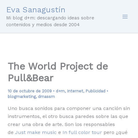
Ir
Eva Sanagustín
al
Mi blog d+m: descargando ideas sobre
contenido
contenidos y medios desde 2004
The World Project de
Pull&Bear
10 de octubre de 2009
•
d+m
,
Internet
,
Publicidad
•
blogmarketing
,
dmassm
Uno busca sonidos para componer una canción sin
instrumentos, el otro busca paredes sobre las que
crear una obra de arte. Son los responsables
de
Just make music
e
In full color tour
pero ¿qué