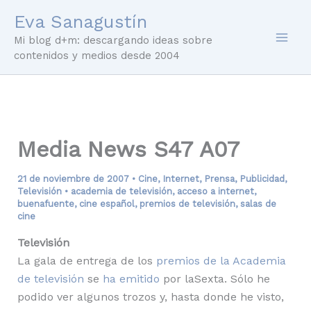
Ir
Eva Sanagustín
al
Mi blog d+m: descargando ideas sobre
contenido
contenidos y medios desde 2004
Media News S47 A07
21 de noviembre de 2007
•
Cine
,
Internet
,
Prensa
,
Publicidad
,
Televisión
•
academia de televisión
,
acceso a internet
,
buenafuente
,
cine español
,
premios de televisión
,
salas de
cine
Televisión
La gala de entrega de los
premios de la Academia
de televisión
se
ha emitido
por laSexta. Sólo he
podido ver algunos trozos y, hasta donde he visto,