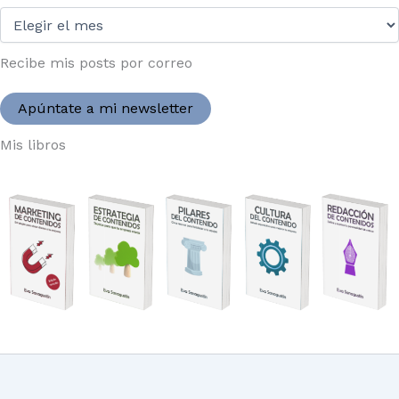
Desde
2004:
Recibe mis posts por correo
Apúntate a mi newsletter
Mis libros