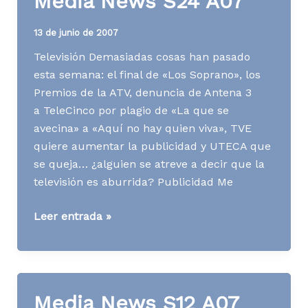
Media News S24 A07
13 de junio de 2007
Televisión Demasiadas cosas han pasado
esta semana: el final de «Los Soprano», los
Premios de la ATV, denuncia de Antena 3
a TeleCinco por plagio de «La que se
avecina» a «Aquí no hay quien viva», TVE
quiere aumentar la publicidad y UTECA que
se queja… ¿alguien se atreve a decir que la
televisión es aburrida? Publicidad Me
Media
Leer entrada »
News
S24
A07
Media News S12 A07