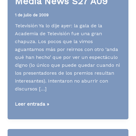
Media News S27 A09
1 de julio de 2009
Televisión Ya lo dije ayer: la gala de la
Academia de Televisión fue una gran
chapuza. Los pocos que la vimos
aguantamos más por reirnos con otro ‘anda
qué han hecho’ que por ver un espectáculo
digno (lo único que puede quedar cuando ni
los presentadores de los premios resultan
interesantes). Intentaron no aburrir con
discursos […]
Media
Leer entrada »
News
S27
A09