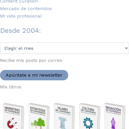
Content curation
Mercado de contenidos
Mi vida profesional
Desde 2004:
Desde
2004:
Recibe mis posts por correo
Apúntate a mi newsletter
Mis libros