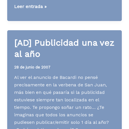
[AD]
Leer entrada »
Rentabilidad
del
patrocinio
[AD] Publicidad una vez
al año
28 de junio de 2007
Al ver el anuncio de Bacardi no pensé
precisamente en la verbena de San Juan,
más bien en qué pasaría si la publicidad
estuviese siempre tan localizada en el
tiempo. Te propongo soñar un rato… ¿Te
imaginas que todos los anuncios se
pudiesen publicar/emitir solo 1 día al año?