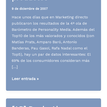
9 de diciembre de 2007
Hace unos días que en Marketing directo
publicaron los resultados de la 4ª ola de
Barómetro de Personality Media. Además del
Top10 de los más valorados y conocidos (con
Matías Prats, Amparo Baró, Antonio
Banderas, Pau Gasol, Rafa Nadal como el
Top5), hay un par de datos interesantes: El
69% de los consumidores consideran más
[…]
[AD]
Leer entrada »
Los
famosos
y
sus