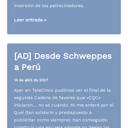
inversión de los patrocinadores.
[AD]
Leer entrada »
Rossi
VS
Alonso
[AD] Desde Schweppes
a Perú
14 de abril de 2007
Ayer en TeleCinco pudimos ver el final de la
segunda Cadena de favores que «CQC»
iniciaron… no sé cuando. Yo me enteré por el
Qué! (tan solidario y predispuesto a
publicitar como siempre): han conseguido
construir una escuela «donde no llegan las