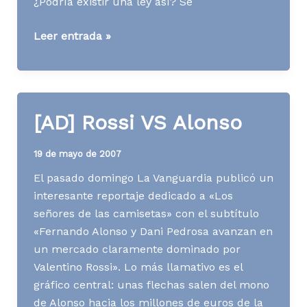
¿Podría existir una ley así? Se
[AD]
Leer entrada »
Publicidad
una
vez
al
[AD] Rossi VS Alonso
año
19 de mayo de 2007
El pasado domingo La Vanguardia publicó un
interesante reportaje dedicado a «Los
señores de las camisetas» con el subtítulo
«Fernando Alonso y Dani Pedrosa avanzan en
un mercado claramente dominado por
Valentino Rossi». Lo más llamativo es el
gráfico central: unas flechas salen del mono
de Alonso hacia los millones de euros de la