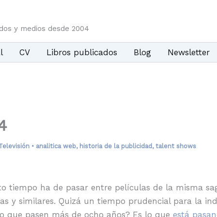
idos y medios desde 2004
l
CV
Libros publicados
Blog
Newsletter
4
Televisión
•
analitica web
,
historia de la publicidad
,
talent shows
nto tiempo ha de pasar entre películas de la misma sa
gías y similares. Quizá un tiempo prudencial para la i
do que pasen más de ocho años? Es lo que
está pasa