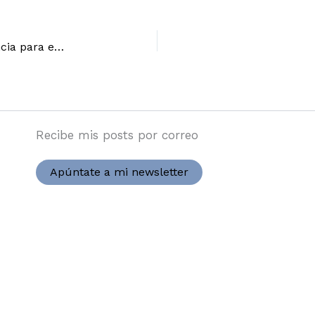
[Contenidos] Escucha la voz de tu competencia para encontrar la tuya
Recibe mis posts por correo
Apúntate a mi newsletter