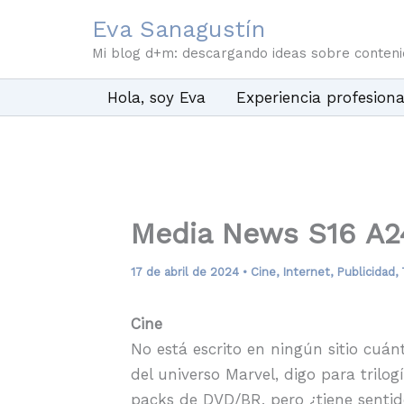
Ir
Eva Sanagustín
al
Mi blog d+m: descargando ideas sobre conten
contenido
Hola, soy Eva
Experiencia profesiona
Media News S16 A2
17 de abril de 2024
•
Cine
,
Internet
,
Publicidad
,
Cine
No está escrito en ningún sitio cuá
del universo Marvel, digo para trilo
packs de DVD/BR, pero ¿tiene senti