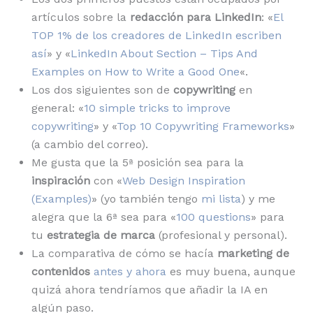
artículos sobre la
redacción para LinkedIn
: «
El
TOP 1% de los creadores de LinkedIn escriben
así
» y «
LinkedIn About Section – Tips And
Examples on How to Write a Good One
«.
Los dos siguientes son de
copywriting
en
general: «
10 simple tricks to improve
copywriting
» y «
Top 10 Copywriting Frameworks
»
(a cambio del correo).
Me gusta que la 5ª posición sea para la
inspiración
con «
Web Design Inspiration
(Examples)
» (yo también tengo
mi lista
) y me
alegra que la 6ª sea para «
100 questions
» para
tu
estrategia de marca
(profesional y personal).
La comparativa de cómo se hacía
marketing de
contenidos
antes y ahora
es muy buena, aunque
quizá ahora tendríamos que añadir la IA en
algún paso.