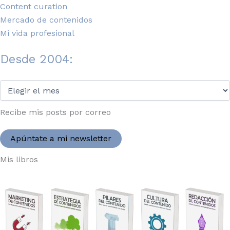
Content curation
Mercado de contenidos
Mi vida profesional
Desde 2004:
Desde
2004:
Recibe mis posts por correo
Apúntate a mi newsletter
Mis libros