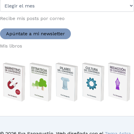
Desde
2004:
Recibe mis posts por correo
Apúntate a mi newsletter
Mis libros
© 2026 Eva Sanagustín. Web diseñada con el
Tema Astra