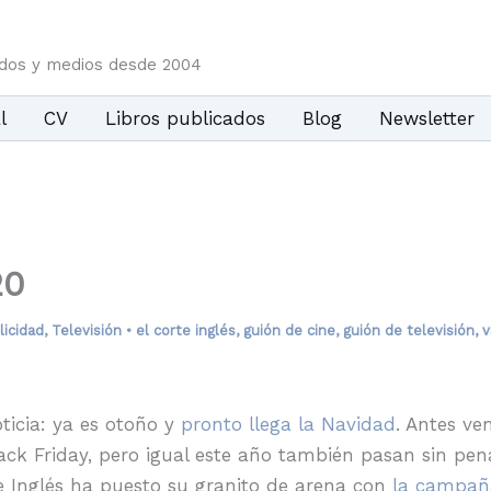
idos y medios desde 2004
l
CV
Libros publicados
Blog
Newsletter
20
licidad
,
Televisión
•
el corte inglés
,
guión de cine
,
guión de televisión
,
v
ticia: ya es otoño y
pronto llega la Navidad
. Antes ve
ck Friday, pero igual este año también pasan sin pen
te Inglés ha puesto su granito de arena con
la campañ