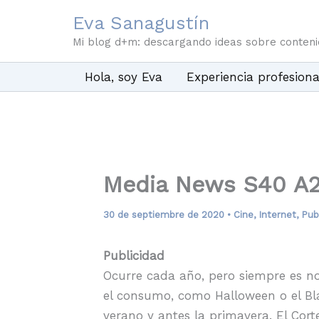
Ir
Eva Sanagustín
al
Mi blog d+m: descargando ideas sobre conten
contenido
Hola, soy Eva
Experiencia profesiona
Media News S40 A
30 de septiembre de 2020
•
Cine
,
Internet
,
Pub
Publicidad
Ocurre cada año, pero siempre es no
el consumo, como Halloween o el Bla
verano y antes la primavera. El Cor