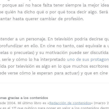
r porque así no hace falta tener siempre la mejor ide
abe quién ha dicho qué o por qué toca decir algo. Ser
antar hasta querer cambiar de profesión.
tender a un personaje. En televisión podría decirse q
fundizar en ello. En cine no tanto, casi equivale a u
uelas o precuelas) y su motivación puede ser discutida
a serie y cómo lo ha interpretado
uno de sus protagon
da por televisión es algo en lo que muchos escritores
ede verse cómo le esperan para actuar) y que en cine
nas gracias a los contenidos
sde 2004. Mi último libro es «
Redacción de contenidos
» (marzo 2
 es el 17º que publico para poner en valor a los contenidos dent